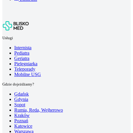
Usługi
Internista
Pediatra
Geriatra
Pielęgniarka
Teleporady
Mobilne USG
Gdzie dojeżdżamy?
Gdańsk
Gdynia
Sopot
Rumia, Reda, Wejherowo
Kraków
Poznań
Katowice
Warszawa