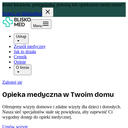
Jesteś lekarzem, pielęgniarką, położną lub opiekunem medycznym?
Dołącz do BliskoMed
Menu
Usługi
Zespół medyczny
Jak to działa
Cennik
Opinie
O firmie
Zaloguj się
Opieka medyczna w Twoim domu
Oferujemy wizyty domowe i zdalne wizyty dla dzieci i dorosłych.
Nasza sieć specjalistów stale się powiększa, aby zapewnić Ci
wygodny dostęp do opieki medycznej.
Umów wizytę