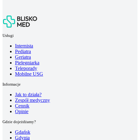
Usługi
Internista
Pediatra
Geriatra
Pielęgniarka
Teleporady
Mobilne USG
Informacje
Jak to działa?
Zespół medyczny
Cennik
Opinie
Gdzie dojeżdżamy?
Gdańsk
Gdynia